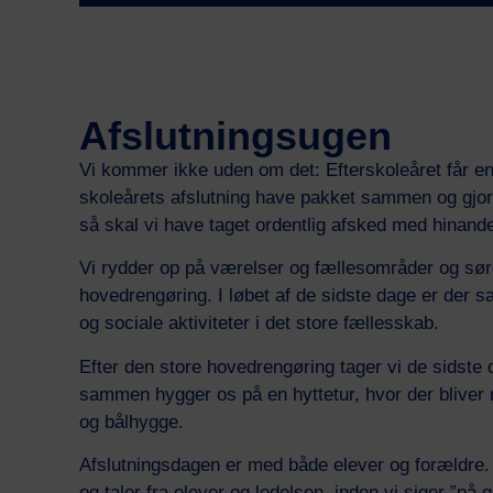
Afslutningsugen
Vi kommer ikke uden om det: Efterskoleåret får en
skoleårets afslutning have pakket sammen og gjort 
så skal vi have taget ordentlig afsked med hinand
Vi rydder op på værelser og fællesområder og sørg
hovedrengøring. I løbet af de sidste dage er der s
og sociale aktiviteter i det store fællesskab.
Efter den store hovedrengøring tager vi de sidste 
sammen hygger os på en hyttetur, hvor der bliver m
og bålhygge.
Afslutningsdagen er med både elever og forældre.
og taler fra elever og ledelsen, inden vi siger ”på 