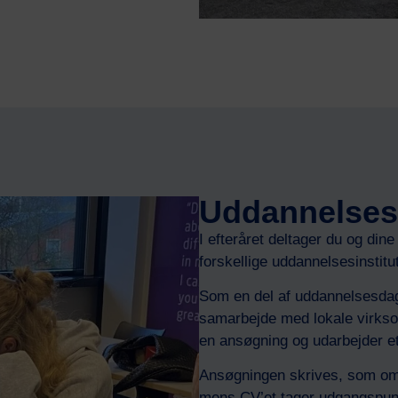
Uddannelse
I efteråret deltager du og din
forskellige uddannelsesinstitu
Som en del af uddannelsesda
samarbejde med lokale virksom
en ansøgning og udarbejder e
Ansøgningen skrives, som om d
mens CV’et tager udgangspunkt