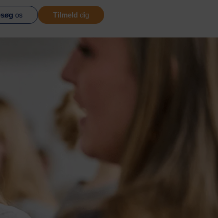
søg
os
Tilmeld
dig