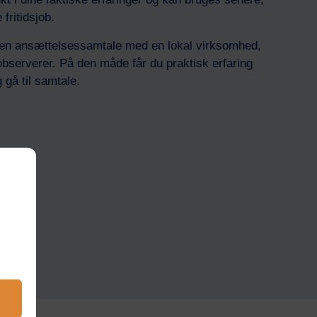
fritidsjob.
il en ansættelsessamtale med en lokal virksomhed,
serverer. På den måde får du praktisk erfaring
 gå til samtale.