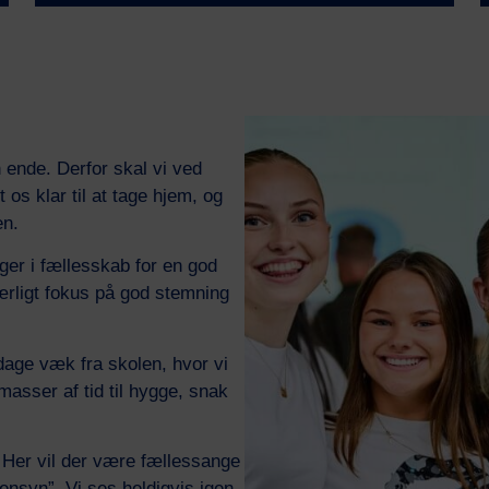
 ende. Derfor skal vi ved
os klar til at tage hjem, og
en.
er i fællesskab for en god
ærligt fokus på god stemning
dage væk fra skolen, hvor vi
asser af tid til hygge, snak
 Her vil der være fællessange
gensyn”. Vi ses heldigvis igen