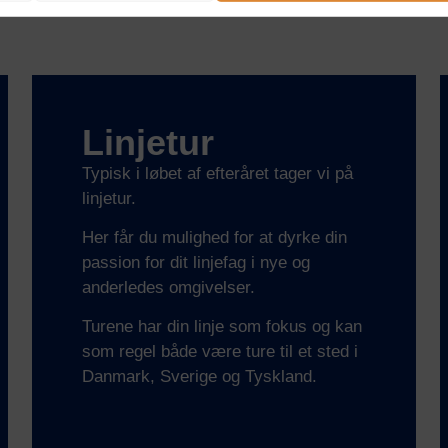
Linjetur
Typisk i løbet af efteråret tager vi på
linjetur.
Her får du mulighed for at dyrke din
passion for dit linjefag i nye og
anderledes omgivelser.
Turene har din linje som fokus og kan
som regel både være ture til et sted i
Danmark, Sverige og Tyskland.