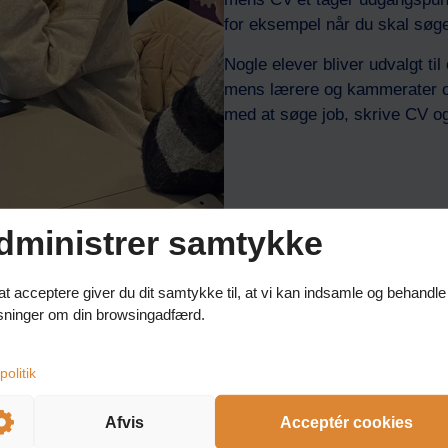
for eksempel når du skal søge 
Nogle elever bliver udvalgt t
mens lærere og kammerater ob
med at søge job, skrive CV og
dministrer samtykke
at acceptere giver du dit samtykke til, at vi kan indsamle og behandle
sninger om din browsingadfærd.
Afvis
Acceptér cookies