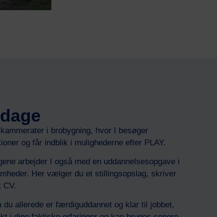
sdage
e kammerater i brobygning, hvor I besøger
tioner og får indblik i mulighederne efter PLAY.
gene arbejder I også med en uddannelsesopgave i
heder. Her vælger du et stillingsopslag, skriver
t CV.
u allerede er færdiguddannet og klar til jobbet,
 i dine faktiske erfaringer og kan bruges senere,