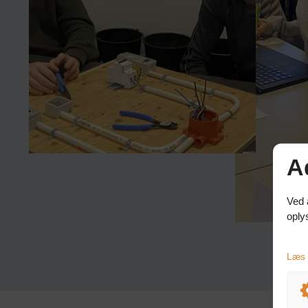
A
Ved 
oply