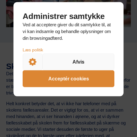
Administrer samtykke
Ved at acceptere giver du dit samtykke til, at
vi kan indsamle og behandle oplysninger om
din browsingadfærd.
Afvis
Skærme og sociale medier
Det vores erfaring, at fællesskabet på efterskolen bliver
Acceptér cookies
stærkere, når telefoner og andre skærme fylder mindre. Derfor
er brugen af skærme også en del af sundhedspolitikken og de
trivselsfremmende indsatser på Efterskolen PLAY.
Helt konkret betyder det, at vi ikke har telefoner med på
skolens fællesarealer. Det er vigtigt for os, at vi er sammen
med hinanden, at vi ser hinanden i øjnene, og at vi dyrker
fællesskabet på skolen frem for fællesskabet på skærme og
sociale medier. Vi starter desuden de første to uger på
skoleåret og de to første uger efter juleferien med, at