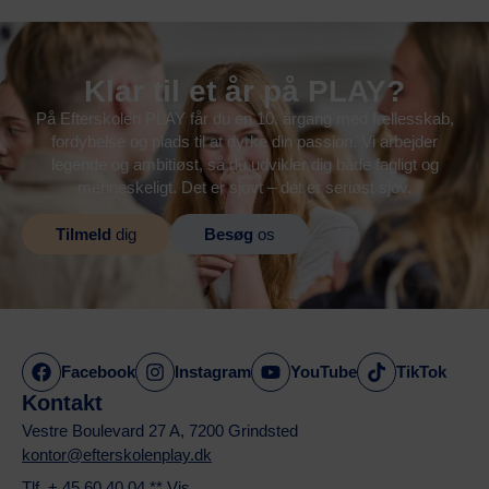
Klar til et år på PLAY?
På Efterskolen PLAY får du en 10. årgang med fællesskab,
fordybelse og plads til at dyrke din passion. Vi arbejder
legende og ambitiøst, så du udvikler dig både fagligt og
menneskeligt. Det er sjovt – det er seriøst sjov.
Tilmeld
dig
Besøg
os
Facebook
Instagram
YouTube
TikTok
Kontakt
Vestre Boulevard 27 A, 7200 Grindsted
kontor@efterskolenplay.dk
Tlf.
+ 45 60 40 04 ** Vis